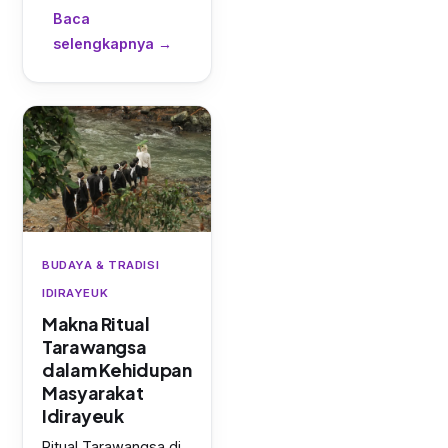
Baca
selengkapnya →
BUDAYA & TRADISI
IDIRAYEUK
Makna Ritual
Tarawangsa
dalam Kehidupan
Masyarakat
Idirayeuk
Ritual Tarawangsa di